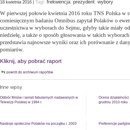
Tagi:
frekwencja
;
prezydent
;
wybory
18 kwietnia 2016 |
W pierwszej połowie kwietnia 2016 roku TNS Polska w 
comiesięcznym badaniu Omnibus zapytał Polaków o ewen
uczestnictwa w wyborach do Sejmu, gdyby takie miały odb
niedzielę, a także o sposób głosowania w
takich wyborach.
przedstawia najnowsze wyniki oraz ich porównanie z dan
pomiarów.
Kliknij, aby pobrać raport
powrót do archiwum raportów
Inne wpisy
Odbiór filmów i seriali fabularnych nadawanych w
Ocena działalności 
Telewizji Polskiej w 1984 r.
grudniu 2010 roku
Nastroje społeczne Polaków na początku r. 2003
Preferencje partyjn