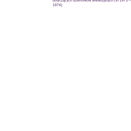
dotyczących dzienników telewizyjnych (VI 1973 – 
1974).