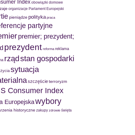
sumer Index
obowiązki domowe
zaje
organizacje
Parlament Europejski
tie
polityka
pieniądze
praca
ferencje partyjne
emier
premier; prezydent;
prezydent
ąd
reklama
reforma
rząd
stan gospodarki
na
sytuacja
 życia
terialna
szczęście
terroryzm
S Consumer Index
wybory
a Europejska
rzenia historyczne
zakupy
święta
zdrowie