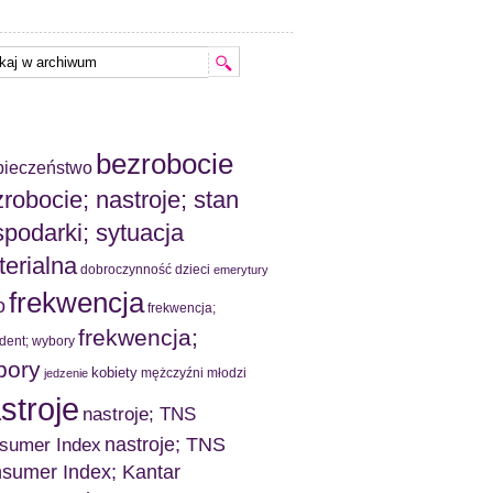
bezrobocie
pieczeństwo
robocie; nastroje; stan
podarki; sytuacja
erialna
dobroczynność
dzieci
emerytury
frekwencja
o
frekwencja;
frekwencja;
dent; wybory
bory
kobiety
mężczyźni
młodzi
jedzenie
stroje
nastroje; TNS
nastroje; TNS
sumer Index
sumer Index; Kantar