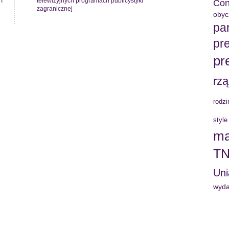
I
telewizyjnych programach publicystyki
Con
zagranicznej
obyc
par
pre
pr
rz
rodzi
style
ma
TN
Uni
wyda