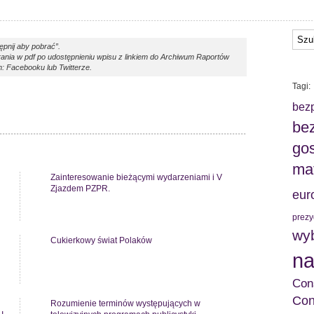
ępnij aby pobrać”.
ania w pdf po udostępnieniu wpisu z linkiem do Archiwum Raportów
 Facebooku lub Twitterze.
Tagi:
bez
bez
gos
mat
Zainteresowanie bieżącymi wydarzeniami i V
Zjazdem PZPR.
eur
prezy
wy
Cukierkowy świat Polaków
na
Con
Con
Rozumienie terminów występujących w