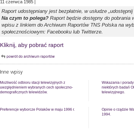
11 czerwca 1985 |
Raport udostępniany jest bezpłatnie, w usłudze „udostępnij
Na czym to polega?
Raport będzie dostępny do pobrania w
wpisu z linkiem do Archiwum Raportów TNS Polska na wy
społecznościowym: Facebooku lub Twitterze.
Kliknij, aby pobrać raport
powrót do archiwum raportów
Inne wpisy
Możliwość odbioru stacji telewizyjnych z
Wskazania i porady
uwzględnieniem wybranych cech społeczno-
niektórych badań O
demograficznych telewidzów.
telewizyjnego.
Preferencje wyborcze Polaków w maju 1996 r.
Opinie o rządzie W
1994.